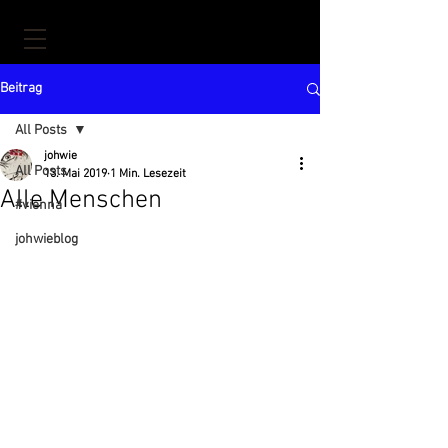
Beitrag
All Posts
johwie
All Posts
13. Mai 2019
1 Min. Lesezeit
Alle Menschen
#vienna
johwieblog