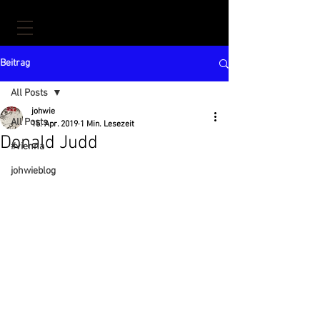
Beitrag
All Posts
johwie
All Posts
15. Apr. 2019
1 Min. Lesezeit
Donald Judd
#vienna
johwieblog