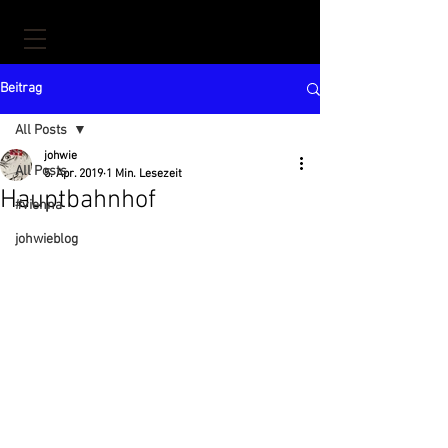
Beitrag
All Posts
johwie
All Posts
5. Apr. 2019
1 Min. Lesezeit
Hauptbahnhof
#vienna
johwieblog