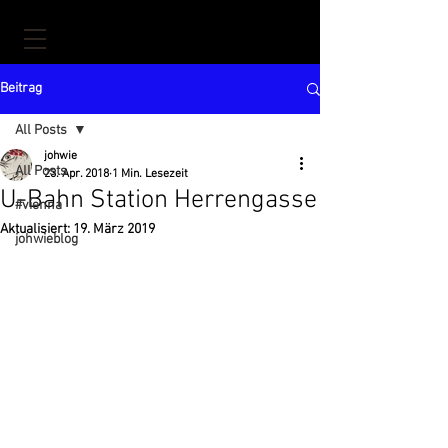
Beitrag
All Posts
johwie
All Posts
23. Apr. 2018
1 Min. Lesezeit
U-Bahn Station Herrengasse
#vienna
Aktualisiert:
19. März 2019
johwieblog