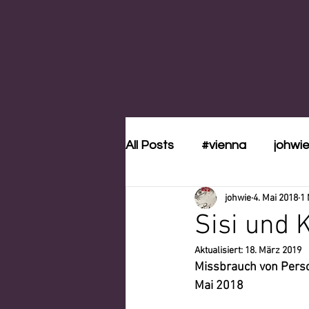
All Posts
#vienna
johwi
johwie
4. Mai 2018
1 
Sisi und 
Aktualisiert:
18. März 2019
Missbrauch von Pers
Mai 2018