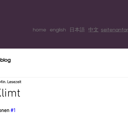
home
english
日本語
中文
seitenanf
eblog
Min. Lesezeit
Klimt
onen 
#1