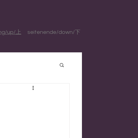
ang/up/上
seitenende/down/下